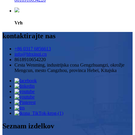
Vrh
kontaktirajte nas
+86 0317 6856613
info@hbxinqi.cn
8618910654220
Cesta Wenming, industrijska cona Gengzhuangzi, okrožje
Mengcun, mesto Cangzhou, provinca Hebei, Kitajska
Seznam izdelkov