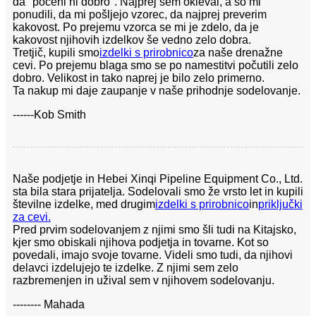
da "poceni ni dobro". Najprej sem okleval, a so mi
ponudili, da mi pošljejo vzorec, da najprej preverim
kakovost. Po prejemu vzorca se mi je zdelo, da je
kakovost njihovih izdelkov še vedno zelo dobra.
Tretjič, kupili smo
izdelki s prirobnico
za naše drenažne
cevi. Po prejemu blaga smo se po namestitvi počutili zelo
dobro. Velikost in tako naprej je bilo zelo primerno.
Ta nakup mi daje zaupanje v naše prihodnje sodelovanje.
------Kob Smith
Naše podjetje in Hebei Xinqi Pipeline Equipment Co., Ltd.
sta bila stara prijatelja. Sodelovali smo že vrsto let in kupili
številne izdelke, med drugim
izdelki s prirobnico
in
priključki
za cevi.
Pred prvim sodelovanjem z njimi smo šli tudi na Kitajsko,
kjer smo obiskali njihova podjetja in tovarne. Kot so
povedali, imajo svoje tovarne. Videli smo tudi, da njihovi
delavci izdelujejo te izdelke. Z njimi sem zelo
razbremenjen in užival sem v njihovem sodelovanju.
-------- Mahada