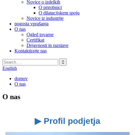
Novice o izdelkih
O prirobnici
O dilatacijskem spoju
Novice iz industrije
pogosta vprašanja
O nas
Ogled tovarne
Certifikat
Dejavnosti in razstave
Kontaktirajte nas
English
domov
O nas
O nas
▶ Profil podjetja