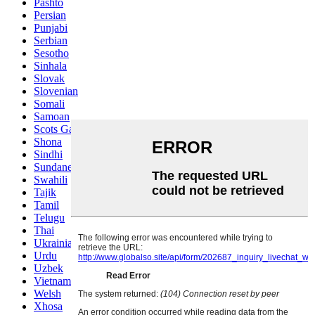
Pashto
Persian
Punjabi
Serbian
Sesotho
Sinhala
Slovak
Slovenian
Somali
Samoan
Scots Gaelic
Shona
Sindhi
Sundanese
Swahili
Tajik
Tamil
Telugu
Thai
Ukrainian
Urdu
Uzbek
Vietnamese
Welsh
Xhosa