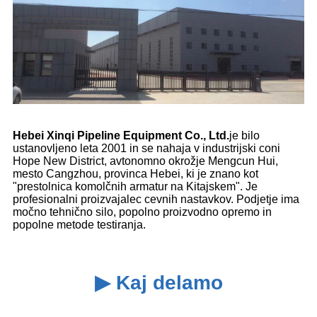
Hebei Xinqi Pipeline Equipment Co., Ltd.
je bilo
ustanovljeno leta 2001 in se nahaja v industrijski coni
Hope New District, avtonomno okrožje Mengcun Hui,
mesto Cangzhou, provinca Hebei, ki je znano kot
"prestolnica komolčnih armatur na Kitajskem". Je
profesionalni proizvajalec cevnih nastavkov. Podjetje ima
močno tehnično silo, popolno proizvodno opremo in
popolne metode testiranja.
▶ Kaj delamo