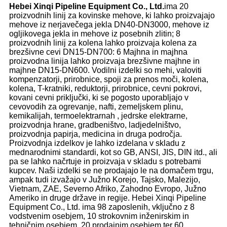
Hebei Xinqi Pipeline Equipment Co., Ltd.
ima 20
proizvodnih linij za kovinske mehove, ki lahko proizvajajo
mehove iz nerjavečega jekla DN40-DN3000, mehove iz
ogljikovega jekla in mehove iz posebnih zlitin; 8
proizvodnih linij za kolena lahko proizvaja kolena za
brezšivne cevi DN15-DN700: 6 Majhna in majhna
proizvodna linija lahko proizvaja brezšivne majhne in
majhne DN15-DN600. Vodilni izdelki so mehi, valoviti
kompenzatorji, prirobnice, spoji za prenos moči, kolena,
kolena, T-kratniki, reduktorji, prirobnice, cevni pokrovi,
kovani cevni priključki, ki se pogosto uporabljajo v
cevovodih za ogrevanje, nafti, zemeljskem plinu,
kemikalijah, termoelektrarnah , jedrske elektrarne,
proizvodnja hrane, gradbeništvo, ladjedelništvo,
proizvodnja papirja, medicina in druga področja.
Proizvodnja izdelkov je lahko izdelana v skladu z
mednarodnimi standardi, kot so GB, ANSI, JIS, DIN itd., ali
pa se lahko načrtuje in proizvaja v skladu s potrebami
kupcev. Naši izdelki se ne prodajajo le na domačem trgu,
ampak tudi izvažajo v Južno Korejo, Tajsko, Malezijo,
Vietnam, ZAE, Severno Afriko, Zahodno Evropo, Južno
Ameriko in druge države in regije. Hebei Xinqi Pipeline
Equipment Co., Ltd. ima 98 zaposlenih, vključno z 8
vodstvenim osebjem, 10 strokovnim inženirskim in
tehničnim osebjem, 20 prodajnim osebjem ter 60