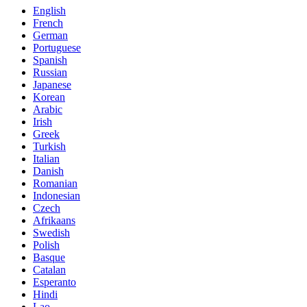
English
French
German
Portuguese
Spanish
Russian
Japanese
Korean
Arabic
Irish
Greek
Turkish
Italian
Danish
Romanian
Indonesian
Czech
Afrikaans
Swedish
Polish
Basque
Catalan
Esperanto
Hindi
Lao