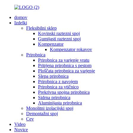
domov
Izdelki
Fleksibilni sklep
Kovinski raztezni spoj
Gumijasti raztezni spoj
Kompenzator
Kompenzator rokavov
Prirobnica
Prirobnica za varjenje vratu
Pritrjena prirobnica s pestom
Ploščata prirobnica za varjenje
Slepa prirobnica
Prirobnica z navojem
Prirobnica za vtičnico
Prekrivna spojna prirobnica
Sidrna prirobnica
Aluminijasta prirobnica
Monolitni izolacijski spoj
Demontažni spoj
Cev
Video
Novice