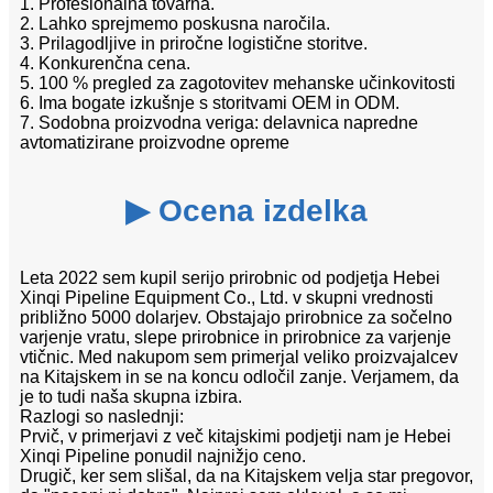
1. Profesionalna tovarna.
2. Lahko sprejmemo poskusna naročila.
3. Prilagodljive in priročne logistične storitve.
4. Konkurenčna cena.
5. 100 % pregled za zagotovitev mehanske učinkovitosti
6. Ima bogate izkušnje s storitvami OEM in ODM.
7. Sodobna proizvodna veriga: delavnica napredne
avtomatizirane proizvodne opreme
▶ Ocena izdelka
Leta 2022 sem kupil serijo prirobnic od podjetja Hebei
Xinqi Pipeline Equipment Co., Ltd. v skupni vrednosti
približno 5000 dolarjev. Obstajajo prirobnice za sočelno
varjenje vratu, slepe prirobnice in prirobnice za varjenje
vtičnic. Med nakupom sem primerjal veliko proizvajalcev
na Kitajskem in se na koncu odločil zanje. Verjamem, da
je to tudi naša skupna izbira.
Razlogi so naslednji:
Prvič, v primerjavi z več kitajskimi podjetji nam je Hebei
Xinqi Pipeline ponudil najnižjo ceno.
Drugič, ker sem slišal, da na Kitajskem velja star pregovor,