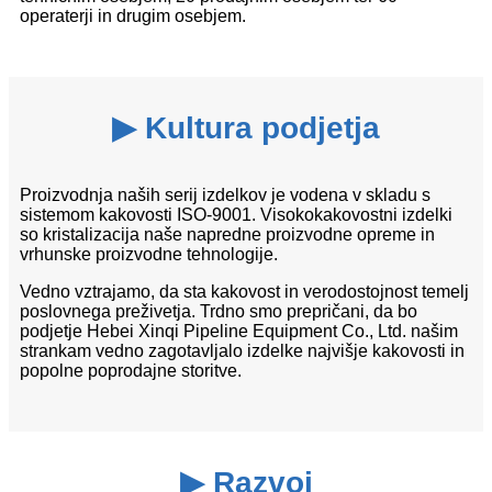
operaterji in drugim osebjem.
▶ Kultura podjetja
Proizvodnja naših serij izdelkov je vodena v skladu s
sistemom kakovosti ISO-9001. Visokokakovostni izdelki
so kristalizacija naše napredne proizvodne opreme in
vrhunske proizvodne tehnologije.
Vedno vztrajamo, da sta kakovost in verodostojnost temelj
poslovnega preživetja. Trdno smo prepričani, da bo
podjetje Hebei Xinqi Pipeline Equipment Co., Ltd. našim
strankam vedno zagotavljalo izdelke najvišje kakovosti in
popolne poprodajne storitve.
▶ Razvoj