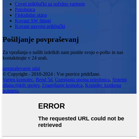
Cevni priključki za sočelno varjenje
Prirobnica
Fleksibilni sklep
Kovani SW fitingi
Kovani navojni priključki
Pošiljanje povpraševanj
Za vprašanja o naših izdelkih nam pustite svojo e-pošto in nas
kontaktirajte v 24 urah.
povpraševanje zdaj
© Copyright - 2010-2024 : Vse pravice pridržane.
Varjen komolec
,
Bend 5d
,
Gumijasta spojna prirobnica
,
Sistemi
dilatacijskih spojev
,
Zmanjšanje komolca
,
Komolec kratkega
polmera
,